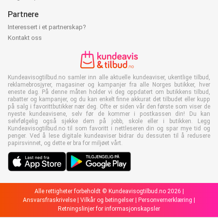
Partnere
Interessert i et partnerskap?
Kontakt oss
Kundeavisogtilbud.no samler inn alle aktuelle kundeaviser, ukentlige tilbud,
reklamebrosjyrer, magasiner og kampanjer fra alle Norges butikker, hver
eneste dag. På denne måten holder vi deg oppdatert om butikkens tilbud,
rabatter og kampanjer, og du kan enkelt finne akkurat det tilbudet eller kupp
på salg i favorittbutikker nær deg. Ofte er siden vår den første som viser de
nyeste kundeavisene, selv før de kommer i postkassen din! Du kan
selvfølgelig også sjekke dem på jobb, skole eller i butikken. Legg
Kundeavisogtilbud.no til som favoritt i nettleseren din og spar mye tid og
penger. Ved å lese digitale kundeaviser bidrar du dessuten til å redusere
papirsvinnet, og dette er bra for miljøet vårt.
Alle rettigheter forbeholdt © Kundeavisogtilbud.no 2026 |
Ansvarsfraskrivelse
|
Vilkår og betingelser
|
Personvernerklæring
|
Retningslinjer for informasjonskapsler