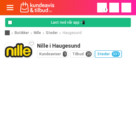
!
Last ned vår app 📲
Butikker
Nille
Steder
Haugesund
Nille i Haugesund
Kundeaviser
1
Tilbud
23
Steder
331