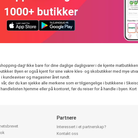
1000+ butikker
hopping-dag! Ikke bare for dine daglige dagligvarer i de kjente matbutikkene 
utikker. Byen er også kjent for sine vakre kles- og skobutikker med mye utva
 i kundeaviser og magasiner året rundt.
r, der du kan sjekke alle merkene som er tilgjengelige i butikkene i Skeisdale
dlelisten hjemme eller på kontoret, før du reiser for å handle i byen. Kort 
Partnere
yhetsbrevet
Interessert i et partnerskap?
ook
Kontakt oss