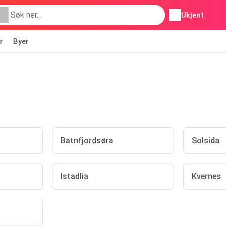
Ukjent
r
Byer
Batnfjordsøra
Solsida
Istadlia
Kvernes