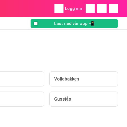
Logg inn
Last ned vår app 📲
Vollabakken
Gussiås