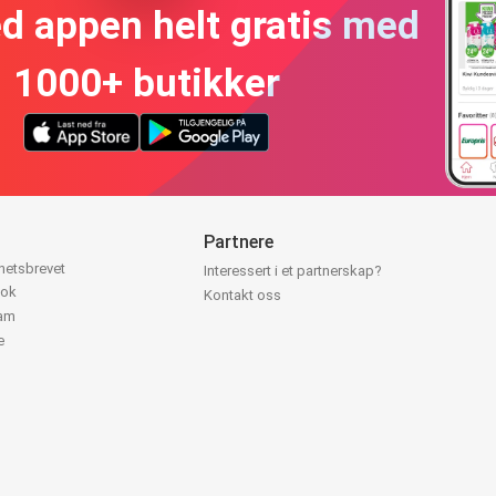
ed appen helt gratis med
1000+ butikker
Partnere
yhetsbrevet
Interessert i et partnerskap?
ook
Kontakt oss
ram
e