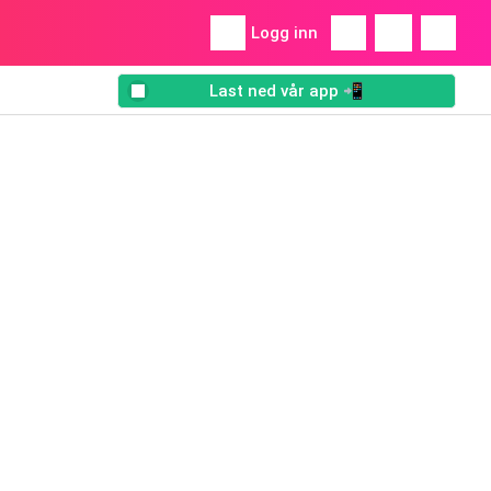
Logg inn
Last ned vår app 📲