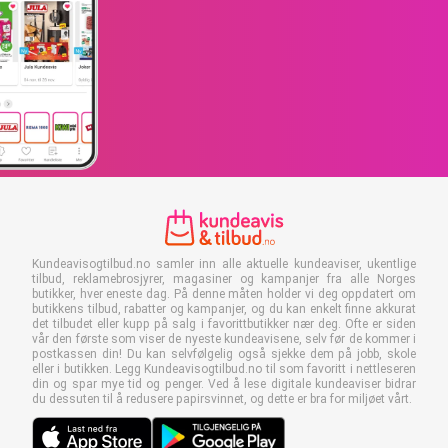
Kundeavisogtilbud.no samler inn alle aktuelle kundeaviser, ukentlige
tilbud, reklamebrosjyrer, magasiner og kampanjer fra alle Norges
butikker, hver eneste dag. På denne måten holder vi deg oppdatert om
butikkens tilbud, rabatter og kampanjer, og du kan enkelt finne akkurat
det tilbudet eller kupp på salg i favorittbutikker nær deg. Ofte er siden
vår den første som viser de nyeste kundeavisene, selv før de kommer i
postkassen din! Du kan selvfølgelig også sjekke dem på jobb, skole
eller i butikken. Legg Kundeavisogtilbud.no til som favoritt i nettleseren
din og spar mye tid og penger. Ved å lese digitale kundeaviser bidrar
du dessuten til å redusere papirsvinnet, og dette er bra for miljøet vårt.