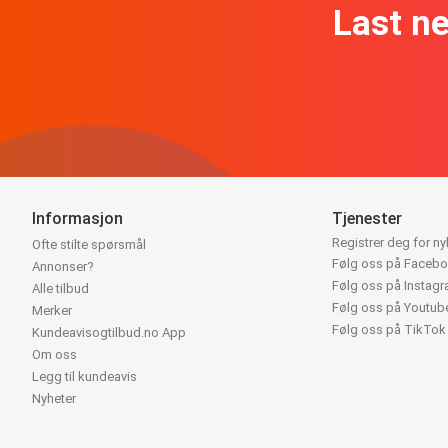
Last n
Informasjon
Tjenester
Registrer deg for n
Ofte stilte spørsmål
Følg oss på Faceb
Annonser?
Følg oss på Instag
Alle tilbud
Følg oss på Youtub
Merker
Følg oss på TikTok
Kundeavisogtilbud.no App
Om oss
Legg til kundeavis
Nyheter