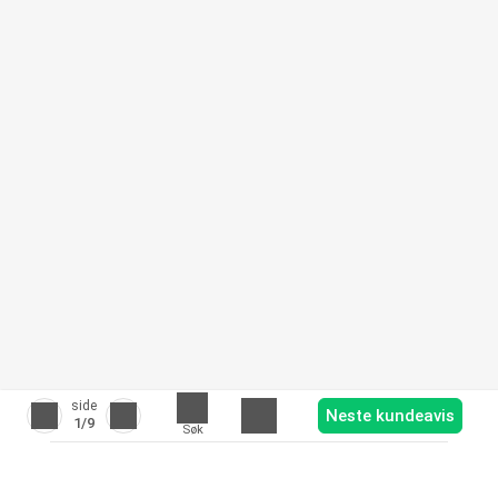
side
Neste kundeavis
1
/9
Søk