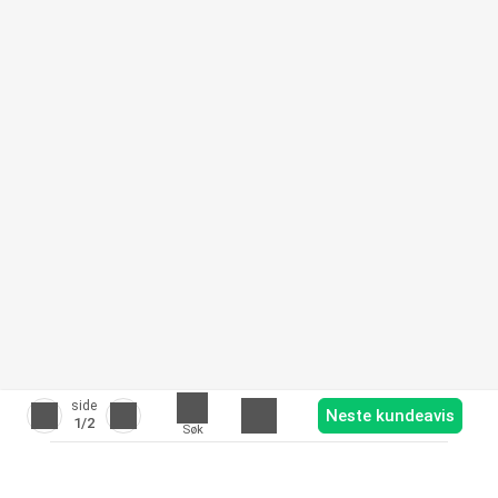
side
Neste kundeavis
1
/2
Søk