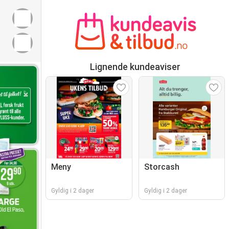
Lignende kundeaviser
Meny
Storcash
Gyldig i 2 dager
Gyldig i 2 dager