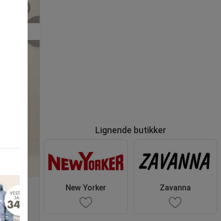
Lignende butikker
New Yorker
Zavanna