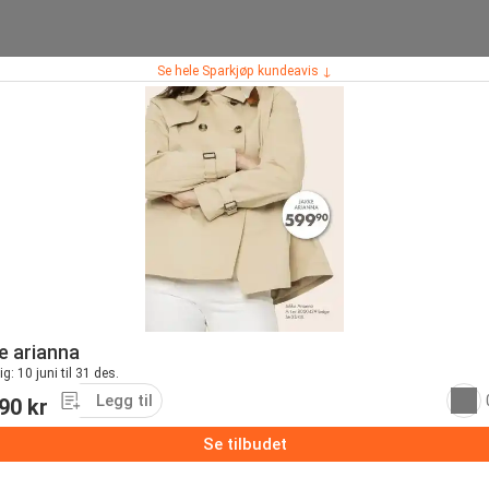
Se hele Sparkjøp kundeavis ↓
e arianna
g: 10 juni til 31 des.
Legg til
90 kr
Se tilbudet