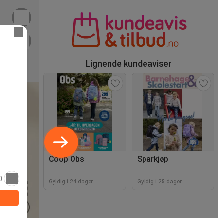
Lignende kundeaviser
Coop Obs
Sparkjøp
0
Gyldig i 24 dager
Gyldig i 25 dager