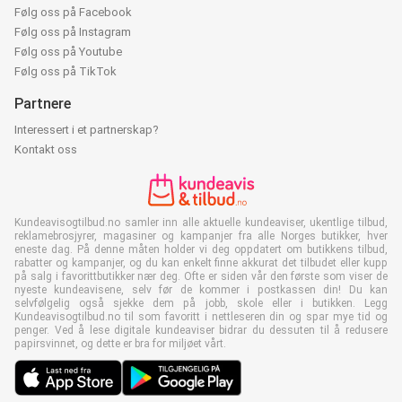
Følg oss på Facebook
Følg oss på Instagram
Følg oss på Youtube
Følg oss på TikTok
Partnere
Interessert i et partnerskap?
Kontakt oss
Kundeavisogtilbud.no samler inn alle aktuelle kundeaviser, ukentlige tilbud,
reklamebrosjyrer, magasiner og kampanjer fra alle Norges butikker, hver
eneste dag. På denne måten holder vi deg oppdatert om butikkens tilbud,
rabatter og kampanjer, og du kan enkelt finne akkurat det tilbudet eller kupp
på salg i favorittbutikker nær deg. Ofte er siden vår den første som viser de
nyeste kundeavisene, selv før de kommer i postkassen din! Du kan
selvfølgelig også sjekke dem på jobb, skole eller i butikken. Legg
Kundeavisogtilbud.no til som favoritt i nettleseren din og spar mye tid og
penger. Ved å lese digitale kundeaviser bidrar du dessuten til å redusere
papirsvinnet, og dette er bra for miljøet vårt.