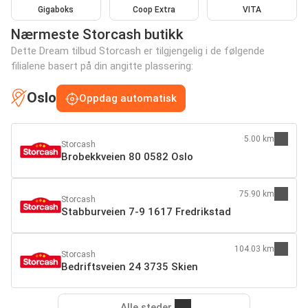
Gigaboks
Coop Extra
VITA
Nærmeste Storcash butikk
Dette Dream tilbud Storcash er tilgjengelig i de følgende
filialene basert på din angitte plassering:
Oslo
Oppdag automatisk
5.00 km
Storcash
Brobekkveien 80 0582 Oslo
75.90 km
Storcash
Stabburveien 7-9 1617 Fredrikstad
104.03 km
Storcash
Bedriftsveien 24 3735 Skien
Alle steder