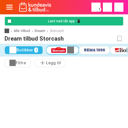
!
Last ned vår app 📲
Alle tilbud
Dream
Storcash
Dream tilbud Storcash
Butikker
1
Filtre
Legg til