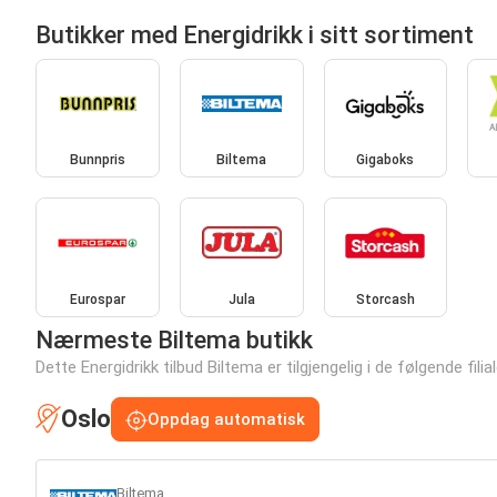
Butikker med Energidrikk i sitt sortiment
Bunnpris
Biltema
Gigaboks
Eurospar
Jula
Storcash
Nærmeste Biltema butikk
Dette Energidrikk tilbud Biltema er tilgjengelig i de følgende fili
Oslo
Oppdag automatisk
Biltema