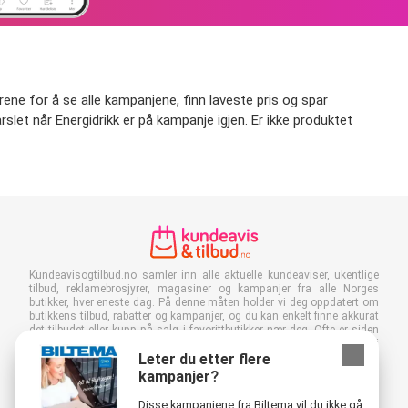
rene for å se alle kampanjene, finn laveste pris og spar
varslet når Energidrikk er på kampanje igjen. Er ikke produktet
Kundeavisogtilbud.no samler inn alle aktuelle kundeaviser, ukentlige
tilbud, reklamebrosjyrer, magasiner og kampanjer fra alle Norges
butikker, hver eneste dag. På denne måten holder vi deg oppdatert om
butikkens tilbud, rabatter og kampanjer, og du kan enkelt finne akkurat
det tilbudet eller kupp på salg i favorittbutikker nær deg. Ofte er siden
vår den første som viser de nyeste kundeavisene, selv før de kommer i
postkassen din! Du kan selvfølgelig også sjekke dem på jobb, skole
Leter du etter flere
eller i butikken. Legg Kundeavisogtilbud.no til som favoritt i nettleseren
kampanjer?
din og spar mye tid og penger. Ved å lese digitale kundeaviser bidrar
du dessuten til å redusere papirsvinnet, og dette er bra for miljøet vårt.
Disse kampanjene fra Biltema vil du ikke gå