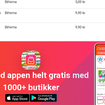
Biltema
5,00 kr
k
Biltema
9,90 kr
Biltema
9,90 kr
ed appen helt gratis med
1000+ butikker