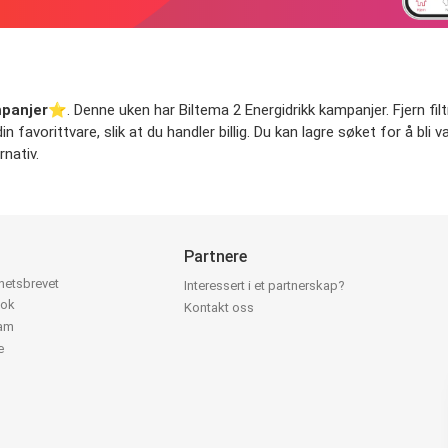
mpanjer
⭐️. Denne uken har Biltema 2 Energidrikk kampanjer. Fjern filt
 favorittvare, slik at du handler billig. Du kan lagre søket for å bli 
nativ.
Partnere
yhetsbrevet
Interessert i et partnerskap?
ook
Kontakt oss
ram
e