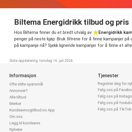
Biltema Energidrikk tilbud og pris
Hos Biltema finner du et bredt utvalg av ⭐️
Energidrikk ka
penger på neste kjøp. Bruk filtrene for å finne kampanjer på din
på kampanje nå? Sjekk lignende kampanjer for å finne et alter
Siste oppdatering: torsdag 16. juli 2026
Informasjon
Tjenester
Registrer deg for n
Ofte stilte spørsmål
Følg oss på Faceb
Annonser?
Følg oss på Instag
Alle tilbud
Følg oss på Youtub
Merker
Følg oss på TikTok
Kundeavisogtilbud.no App
Om oss
Legg til kundeavis
Nyheter