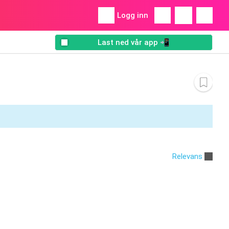
Logg inn
Last ned vår app 📲
Relevans