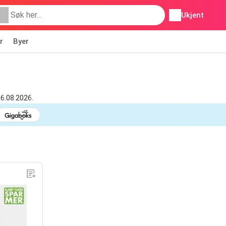
Ukjent
r
Byer
06.08.2026.