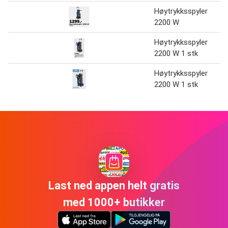
Høytrykksspyler
2200 W
Høytrykksspyler
2200 W 1 stk
Høytrykksspyler
2200 W 1 stk
Last ned appen helt gratis
med 1000+ butikker