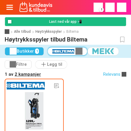
!
Last ned vår app 📲
Alle tilbud
Høytrykksspyler
Biltema
Høytrykksspyler tilbud Biltema
Butikker
1
Filtre
Legg til
1 av
2 kampanjer
Relevans