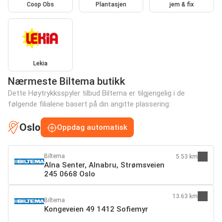
Coop Obs
Plantasjen
jem & fix
Lekia
Nærmeste Biltema butikk
Dette Høytrykksspyler tilbud Biltema er tilgjengelig i de
følgende filialene basert på din angitte plassering:
Oslo
Oppdag automatisk
Biltema
5.53 km
Alna Senter, Alnabru, Strømsveien
245 0668 Oslo
13.63 km
Biltema
Kongeveien 49 1412 Sofiemyr