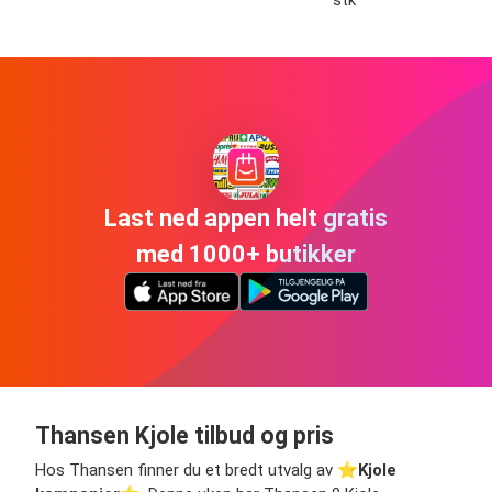
stk
Last ned appen helt gratis
med 1000+ butikker
Thansen Kjole tilbud og pris
Hos Thansen finner du et bredt utvalg av ⭐️
Kjole