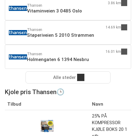
3.86 km
Thansen
Vitaminveien 3 0485 Oslo
14.69 km
Thansen
Støperiveien 5 2010 Strømmen
16.01 km
Thansen
Holmengaten 6 1394 Nesbru
Alle steder
Kjole pris Thansen🕒
Tilbud
Navn
25% PÅ
KOMPRESSOR
KJØLE BOKS 20 1