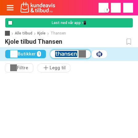
!
Last ned vår app 📲
Alle tilbud
Kjole
Thansen
Kjole tilbud Thansen
Butikker
1
Filtre
Legg til