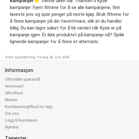
kampanjer
⭐️. Denne uken har Thansen 0 Kjole
kampanjer. Fjern filtrene for å se alle kampanjene, finn
laveste pris og spar penger på neste kjøp. Bruk filtrene for
å finne kampanjer på din favorittvare, slik at du handler
billig. Du kan lagre søket for å bli varslet når Kjole er på
kampanje igjen. Er ikke produktet på kampanje nå? Sjekk
lignende kampanjer for å finne et alternativ.
Siste oppdatering: fredag 26. juni 2026
Informasjon
Ofte stilte spørsmål
Annonser?
Alle tilbud
Merker
Kundeavisogtilbud.no App
Om oss
Legg til kundeavis
Nyheter
Tjenester