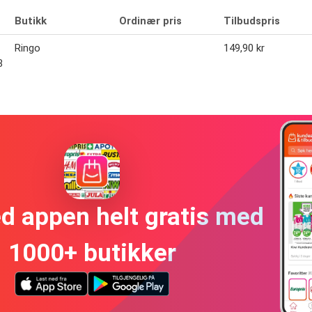
Butikk
Ordinær pris
Tilbudspris
Ringo
149,90 kr
3
ed appen helt gratis med
1000+ butikker