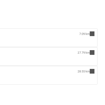
7.09 km
27.79 km
28.55 km