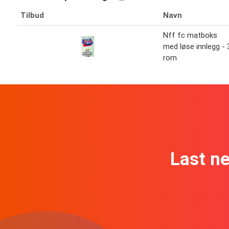
Tilbud
Navn
Nff fc matboks
med løse innlegg - 
rom
Last n