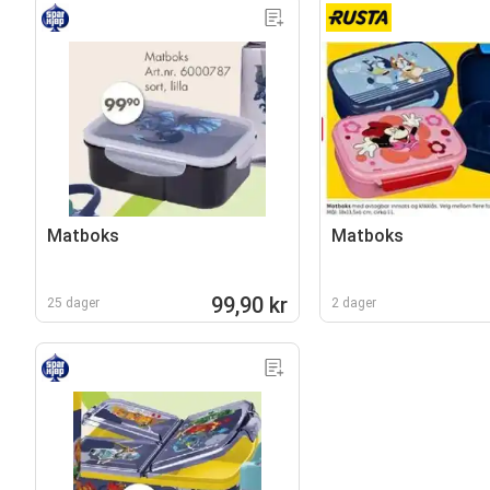
Matboks
Matboks
99,90 kr
25 dager
2 dager