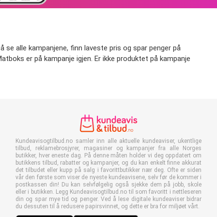
å se alle kampanjene, finn laveste pris og spar penger på
når Matboks er på kampanje igjen. Er ikke produktet på kampanje
Kundeavisogtilbud.no samler inn alle aktuelle kundeaviser, ukentlige
tilbud, reklamebrosjyrer, magasiner og kampanjer fra alle Norges
butikker, hver eneste dag. På denne måten holder vi deg oppdatert om
butikkens tilbud, rabatter og kampanjer, og du kan enkelt finne akkurat
det tilbudet eller kupp på salg i favorittbutikker nær deg. Ofte er siden
vår den første som viser de nyeste kundeavisene, selv før de kommer i
postkassen din! Du kan selvfølgelig også sjekke dem på jobb, skole
eller i butikken. Legg Kundeavisogtilbud.no til som favoritt i nettleseren
din og spar mye tid og penger. Ved å lese digitale kundeaviser bidrar
du dessuten til å redusere papirsvinnet, og dette er bra for miljøet vårt.