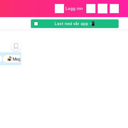
Logg inn
Last ned vår app 📲