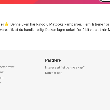
jer
⭐️. Denne uken har Ringo 0 Matboks kampanjer. Fjern filtrene for 
vare, slik at du handler billig. Du kan lagre søket for å bli varslet 
Partnere
yhetsbrevet
Interessert i et partnerskap?
ook
Kontakt oss
ram
e