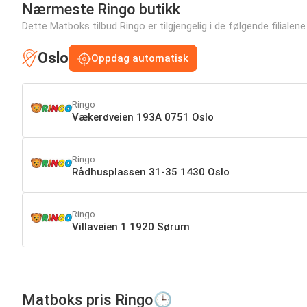
Nærmeste Ringo butikk
Dette Matboks tilbud Ringo er tilgjengelig i de følgende filialene
Oslo
Oppdag automatisk
Ringo
Vækerøveien 193A 0751 Oslo
Ringo
Rådhusplassen 31-35 1430 Oslo
Ringo
Villaveien 1 1920 Sørum
Matboks pris Ringo🕒