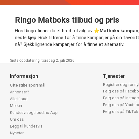
Ringo Matboks tilbud og pris
Hos Ringo finner du et bredt utvalg av ⭐️
Matboks kampan
neste kjøp. Bruk filtrene for å finne kampanjer på din favoritt
nå? Sjekk lignende kampanjer for å finne et alternativ.
Siste oppdatering: torsdag 2. juli 2026
Informasjon
Tjenester
Registrer deg for n
Ofte stilte spørsmål
Følg oss på Faceb
Annonser?
Følg oss på Instag
Alle tilbud
Følg oss på Youtub
Merker
Følg oss på TikTok
Kundeavisogtilbud.no App
Om oss
Legg til kundeavis
Nyheter