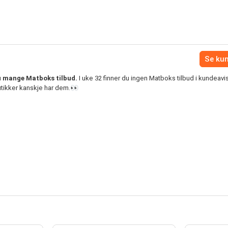
Se ku
u mange Matboks tilbud.
I uke 32 finner du ingen Matboks tilbud i kundeavis
tikker kanskje har dem.👀