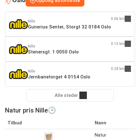
Oslo
Oppdag automatisk
0.06 km
Nille
Gunerius Senter, Storgt 32 0184 Oslo
0.15 km
Nille
Stenersgt. 1 0050 Oslo
0.28 km
Nille
Jernbanetorget 4 0154 Oslo
Alle steder
Natur pris Nille🕒
Tilbud
Navn
Natur