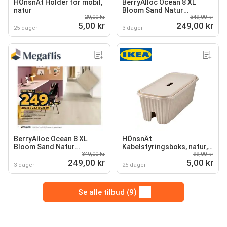
HÖnsnÄt Holder for mobil,
BerryAlloc Ocean 8 XL
natur
Bloom Sand Natur
29,00 kr
349,00 kr
laminatgulv
5,00 kr
249,00 kr
25 dager
3 dager
BerryAlloc Ocean 8 XL
HÖnsnÄt
Bloom Sand Natur
Kabelstyringsboks, natur,
349,00 kr
99,00 kr
laminatgulv
38x18x14 cm
249,00 kr
5,00 kr
3 dager
25 dager
Se alle tilbud (9)