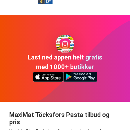
Last ned appen helt gratis
med 1000+ butikker
MaxiMat Töcksfors Pasta tilbud og
pris