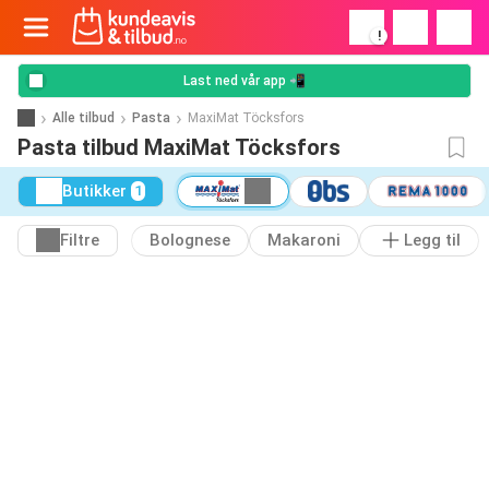
!
Last ned vår app 📲
Alle tilbud
Pasta
MaxiMat Töcksfors
Pasta tilbud MaxiMat Töcksfors
Butikker
1
Filtre
Bolognese
Makaroni
Legg til