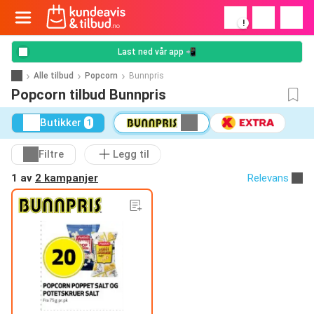
!
Last ned vår app 📲
Alle tilbud
Popcorn
Bunnpris
Popcorn tilbud Bunnpris
Butikker
1
Filtre
Legg til
1 av
2 kampanjer
Relevans