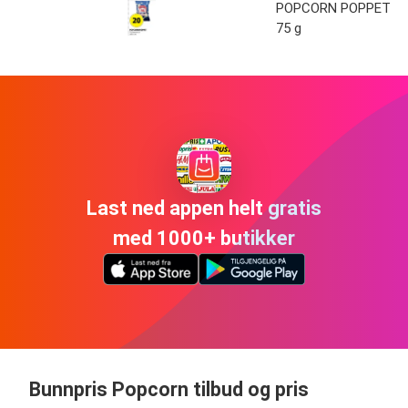
POPCORN POPPET
75 g
Last ned appen helt gratis
med 1000+ butikker
Bunnpris Popcorn tilbud og pris