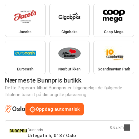
Jacobs
Gigaboks
Coop Mega
Eurocash
Nærbutikken
Scandinavian Park
Nærmeste Bunnpris butikk
Dette Popcorn tilbud Bunnpris er tilgjengelig i de følgende
filialene basert på din angitte plassering:
Oslo
Oppdag automatisk
0.62 km
Bunnpris
Urtegata 5, 0187 Oslo