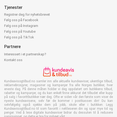
Tjenester
Registrer deg for nyhetsbrevet
Følg oss på Facebook
Følg oss på Instagram
Følg oss på Youtube
Følg oss på TikTok
Partnere
Interessert i et partnerskap?
Kontakt oss
Kundeavisogtilbud.no samler inn alle aktuelle kundeaviser, ukentlige tilbud,
reklamebrosjyrer, magasiner og kampanjer fra alle Norges butikker, hver
eneste dag. På denne måten holder vi deg oppdatert om butikkens tilbud,
rabatter og kampanjer, og du kan enkelt finne akkurat det tilbudet eller kupp
på salg i favorittbutikker nær deg. Ofte er siden vår den første som viser de
nyeste kundeavisene, selv før de kommer i postkassen din! Du kan
selvfølgelig også sjekke dem på jobb, skole eller i butikken. Legg
Kundeavisogtilbud.no til som favoritt i nettleseren din og spar mye tid og
penger. Ved å lese digitale kundeaviser bidrar du dessuten til å redusere
papirsvinnet, og dette er bra for miljøet vårt.