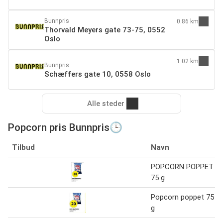
Bunnpris
0.86 km
Thorvald Meyers gate 73-75, 0552
Oslo
1.02 km
Bunnpris
Schæffers gate 10, 0558 Oslo
Alle steder
Popcorn pris Bunnpris🕒
Tilbud
Navn
POPCORN POPPET
75 g
Popcorn poppet 75
g