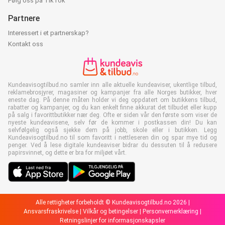
Følg oss på TikTok
Partnere
Interessert i et partnerskap?
Kontakt oss
Kundeavisogtilbud.no samler inn alle aktuelle kundeaviser, ukentlige tilbud,
reklamebrosjyrer, magasiner og kampanjer fra alle Norges butikker, hver
eneste dag. På denne måten holder vi deg oppdatert om butikkens tilbud,
rabatter og kampanjer, og du kan enkelt finne akkurat det tilbudet eller kupp
på salg i favorittbutikker nær deg. Ofte er siden vår den første som viser de
nyeste kundeavisene, selv før de kommer i postkassen din! Du kan
selvfølgelig også sjekke dem på jobb, skole eller i butikken. Legg
Kundeavisogtilbud.no til som favoritt i nettleseren din og spar mye tid og
penger. Ved å lese digitale kundeaviser bidrar du dessuten til å redusere
papirsvinnet, og dette er bra for miljøet vårt.
Alle rettigheter forbeholdt © Kundeavisogtilbud.no 2026 |
Ansvarsfraskrivelse
|
Vilkår og betingelser
|
Personvernerklæring
|
Retningslinjer for informasjonskapsler