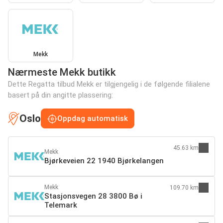
Mekk
Nærmeste Mekk butikk
Dette Regatta tilbud Mekk er tilgjengelig i de følgende filialene
basert på din angitte plassering:
Oslo
Oppdag automatisk
45.63 km
Mekk
Bjørkeveien 22 1940 Bjørkelangen
Mekk
109.70 km
Stasjonsvegen 28 3800 Bø i
Telemark