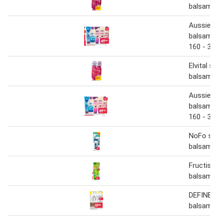
balsam 3
Aussie s
balsam o
160 - 30
Elvital s
balsam
Aussie s
balsam o
160 - 30
NoFo sj
balsam
Fructis 
balsam
DEFINE 
balsam 4