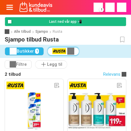
!
Last ned vår app 📲
Alle tilbud
Sjampo
Rusta
Sjampo tilbud Rusta
Butikker
1
Filtre
Legg til
2 tilbud
Relevans