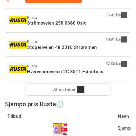
5.47 km
Rusta
Strömsveien 258 0668 Oslo
14.91 km
Rusta
Stöperiveien 48 2010 Strømmen
37.88 km
Rusta
Hvervenmoveien 2C 3511 Hønefoss
Alle steder
Sjampo pris Rusta🕒
Tilbud
Navn
Sjampo El