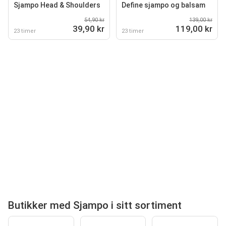
Sjampo Head & Shoulders
Define sjampo og balsam
54,90 kr
139,00 kr
39,90 kr
119,00 kr
23 timer
23 timer
Butikker med Sjampo i sitt sortiment