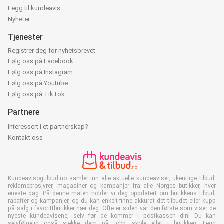
Legg til kundeavis
Nyheter
Tjenester
Registrer deg for nyhetsbrevet
Følg oss på Facebook
Følg oss på Instagram
Følg oss på Youtube
Følg oss på TikTok
Partnere
Interessert i et partnerskap?
Kontakt oss
Kundeavisogtilbud.no samler inn alle aktuelle kundeaviser, ukentlige tilbud,
reklamebrosjyrer, magasiner og kampanjer fra alle Norges butikker, hver
eneste dag. På denne måten holder vi deg oppdatert om butikkens tilbud,
rabatter og kampanjer, og du kan enkelt finne akkurat det tilbudet eller kupp
på salg i favorittbutikker nær deg. Ofte er siden vår den første som viser de
nyeste kundeavisene, selv før de kommer i postkassen din! Du kan
selvfølgelig også sjekke dem på jobb, skole eller i butikken. Legg