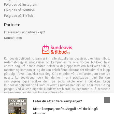
Følg oss på Instagram
Følg oss på Youtube
Følg oss på TikTok
Partnere
Interessert i et partnerskap?
Kontakt oss
Kundeavisogtilbud.no samler inn alle aktuelle kundeaviser, ukentlige tilbud,
reklamebrosjyrer, magasiner og kampanjer fra alle Norges butikker, hver
eneste dag. På denne måten holder vi deg oppdatert om butikkens tilbud,
rabatter og kampanjer, og du kan enkelt finne akkurat det tilbudet eller kupp
på salg i favorittbutikker nær deg. Ofte er siden vår den første som viser de
nyeste kundeavisene, selv før de kommer i postkassen din! Du kan
selvfølgelig også sjekke dem på jobb, skole eller i butikken. Legg
Kundeavisogtilbud.no til som favoritt i nettleseren din og spar mye tid og
penger. Ved å lese digitale kundeaviser bidrar du dessuten til å redusere
papirsvinnet, og dette er bra for miljøet vårt.
Leter du etter flere kampanjer?
Disse kampanjene fra Megaflis vil du ikke gå
glipp av!