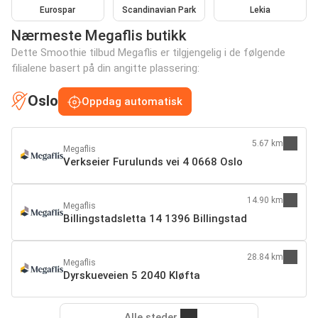
Eurospar
Scandinavian Park
Lekia
Nærmeste Megaflis butikk
Dette Smoothie tilbud Megaflis er tilgjengelig i de følgende
filialene basert på din angitte plassering:
Oslo
Oppdag automatisk
5.67 km
Megaflis
Verkseier Furulunds vei 4 0668 Oslo
14.90 km
Megaflis
Billingstadsletta 14 1396 Billingstad
28.84 km
Megaflis
Dyrskueveien 5 2040 Kløfta
Alle steder