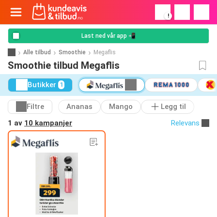
!
Last ned vår app 📲
Alle tilbud
Smoothie
Megaflis
Smoothie tilbud Megaflis
Butikker
1
Filtre
Ananas
Mango
Legg til
1 av
10 kampanjer
Relevans