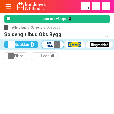
!
Last ned vår app 📲
Alle tilbud
Solseng
Obs Bygg
Solseng tilbud Obs Bygg
Butikker
1
Filtre
Legg til