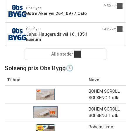
9.50 km
Obs Bygg
Østre Aker vei 264, 0977 Oslo
Obs Bygg
14.25 km
Johs. Haugeruds vei 16, 1351
Bærum
Alle steder
Solseng pris Obs Bygg🕒
Tilbud
Navn
BOHEM SCROLL
SOLSENG 1 stk
BOHEM SCROLL
SOLSENG 1 stk
Bohem Lista