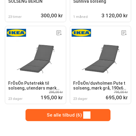
SOLSENG BERLIN
Sunniva solseng
300,00 kr
3 120,00 kr
23 timer
1 måned
FrÖsÖn Putetrekk til
FrÖsÖn/duvholmen Pute t
solseng, utendørs mørk
solseng, mørk grå, 190x60
295,00 kr
795,00 kr
grå, 190x60 cm
cm
195,00 kr
695,00 kr
23 dager
23 dager
Se alle tilbud (6)