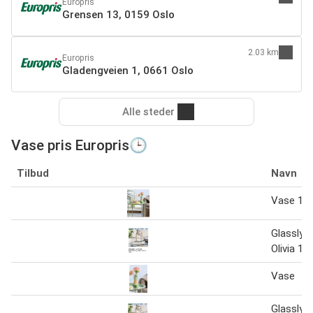
Europris
Grensen 13, 0159 Oslo
2.03 km
Europris
Gladengveien 1, 0661 Oslo
Alle steder
Vase pris Europris🕒
Tilbud
Navn
Vase 1 s
Glasslyk
Olivia 1 s
Vase
Glasslyk