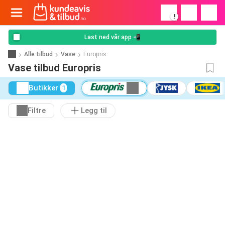
!
Last ned vår app 📲
Alle tilbud
Vase
Europris
Vase tilbud Europris
Butikker
1
Filtre
Legg til