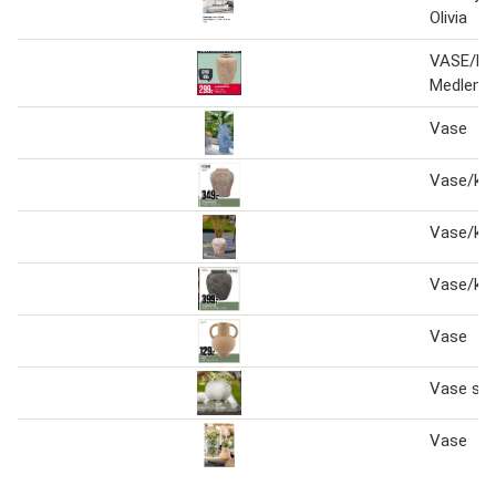
Olivia
VASE/KR
Medlemsp
Vase
Vase/kru
Vase/kru
Vase/kru
Vase
Vase skje
Vase