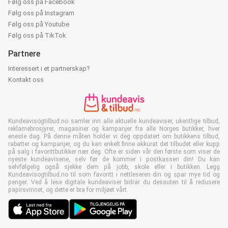
Følg oss på Facebook
Følg oss på Instagram
Følg oss på Youtube
Følg oss på TikTok
Partnere
Interessert i et partnerskap?
Kontakt oss
Kundeavisogtilbud.no samler inn alle aktuelle kundeaviser, ukentlige tilbud,
reklamebrosjyrer, magasiner og kampanjer fra alle Norges butikker, hver
eneste dag. På denne måten holder vi deg oppdatert om butikkens tilbud,
rabatter og kampanjer, og du kan enkelt finne akkurat det tilbudet eller kupp
på salg i favorittbutikker nær deg. Ofte er siden vår den første som viser de
nyeste kundeavisene, selv før de kommer i postkassen din! Du kan
selvfølgelig også sjekke dem på jobb, skole eller i butikken. Legg
Kundeavisogtilbud.no til som favoritt i nettleseren din og spar mye tid og
penger. Ved å lese digitale kundeaviser bidrar du dessuten til å redusere
papirsvinnet, og dette er bra for miljøet vårt.