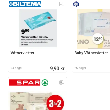
Våtservietter
Baby Våtservietter
9,90 kr
24 dager
25 dager