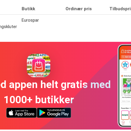
Butikk
Ordinær pris
Tilbudspri
Eurospar
ngskluter
ed appen helt gratis med
1000+ butikker