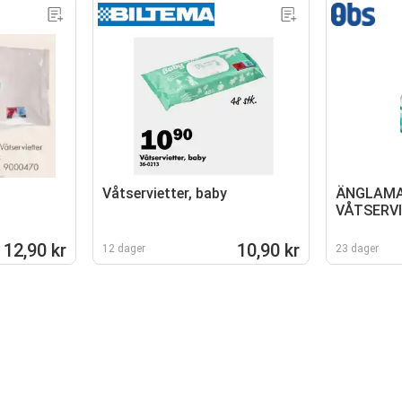
Våtservietter, baby
ÄNGLAM
VÅTSERV
12,90 kr
10,90 kr
12 dager
23 dager