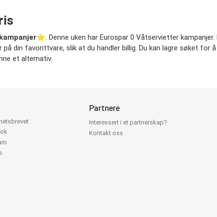
ris
 kampanjer
⭐️. Denne uken har Eurospar 0 Våtservietter kampanjer. Fj
å din favorittvare, slik at du handler billig. Du kan lagre søket for å
ne et alternativ.
Partnere
yhetsbrevet
Interessert i et partnerskap?
ook
Kontakt oss
ram
e