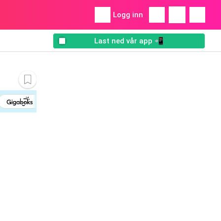
Logg inn
Last ned vår app 📲