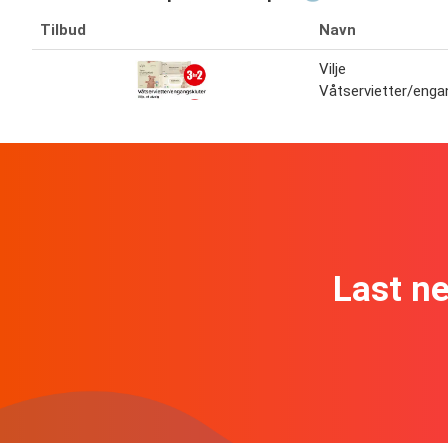
Tilbud
Navn
Vilje
Våtservietter/enga
Last n