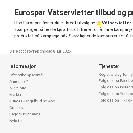
Eurospar Våtservietter tilbud og p
Hos Eurospar finner du et bredt utvalg av ⭐️
Våtservietter
spar penger på neste kjøp. Bruk filtrene for å finne kampanjer p
produktet på kampanje nå? Sjekk lignende kampanjer for å fin
Siste oppdatering: onsdag 8. juli 2026
Informasjon
Tjenester
Registrer deg for n
Ofte stilte spørsmål
Følg oss på Faceb
Annonser?
Følg oss på Instag
Alle tilbud
Følg oss på Youtub
Merker
Følg oss på TikTok
Kundeavisogtilbud.no App
Om oss
Legg til kundeavis
Nyheter