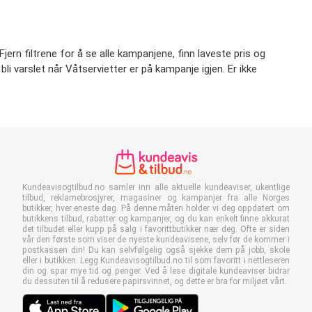
ern filtrene for å se alle kampanjene, finn laveste pris og
 bli varslet når Våtservietter er på kampanje igjen. Er ikke
Kundeavisogtilbud.no samler inn alle aktuelle kundeaviser, ukentlige
tilbud, reklamebrosjyrer, magasiner og kampanjer fra alle Norges
butikker, hver eneste dag. På denne måten holder vi deg oppdatert om
butikkens tilbud, rabatter og kampanjer, og du kan enkelt finne akkurat
det tilbudet eller kupp på salg i favorittbutikker nær deg. Ofte er siden
vår den første som viser de nyeste kundeavisene, selv før de kommer i
postkassen din! Du kan selvfølgelig også sjekke dem på jobb, skole
eller i butikken. Legg Kundeavisogtilbud.no til som favoritt i nettleseren
din og spar mye tid og penger. Ved å lese digitale kundeaviser bidrar
du dessuten til å redusere papirsvinnet, og dette er bra for miljøet vårt.