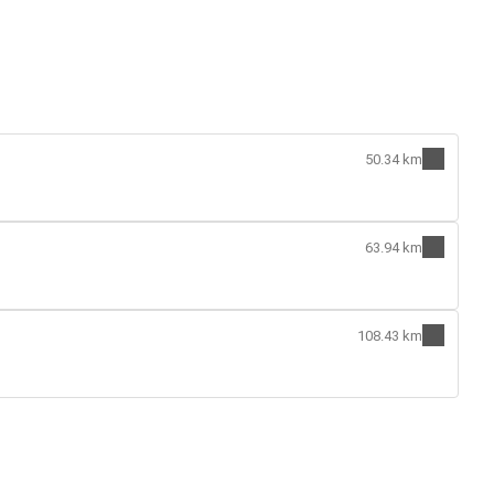
50.34 km
63.94 km
108.43 km