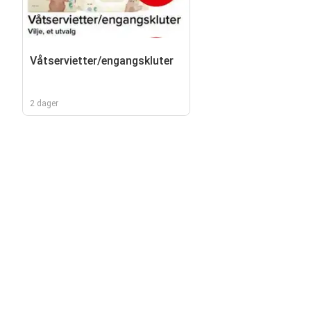
Våtservietter/engangskluter
2 dager