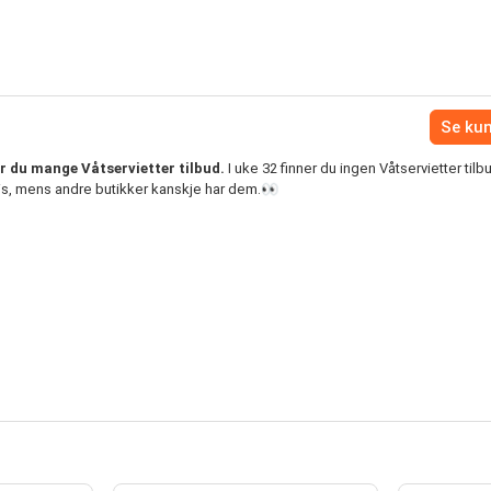
Se ku
r du mange Våtservietter tilbud.
I uke 32 finner du ingen Våtservietter tilbu
is, mens andre butikker kanskje har dem.👀