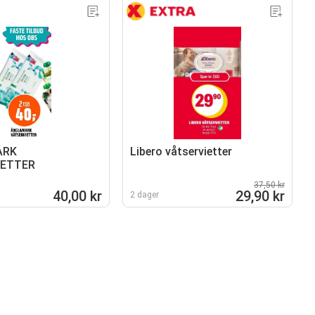
ARK
Libero våtservietter
IETTER
37,50 kr
40,00 kr
29,90 kr
2 dager