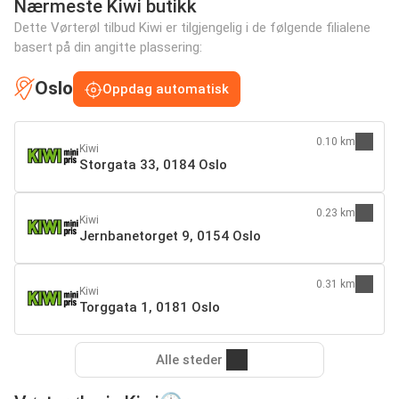
Nærmeste Kiwi butikk
Dette Vørterøl tilbud Kiwi er tilgjengelig i de følgende filialene
basert på din angitte plassering:
Oslo
Oppdag automatisk
0.10 km
Kiwi
Storgata 33, 0184 Oslo
0.23 km
Kiwi
Jernbanetorget 9, 0154 Oslo
0.31 km
Kiwi
Torggata 1, 0181 Oslo
Alle steder