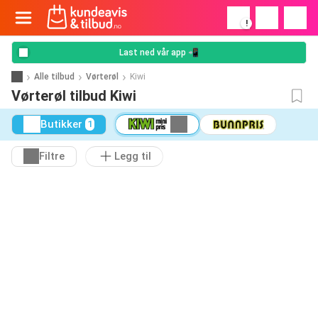
!
Last ned vår app 📲
Alle tilbud
Vørterøl
Kiwi
Vørterøl tilbud Kiwi
Butikker
1
Filtre
Legg til