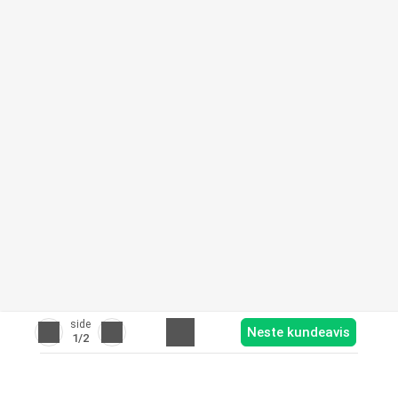
side
Neste kundeavis
1
/2