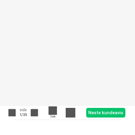
side
Neste kundeavis
1
/35
Søk