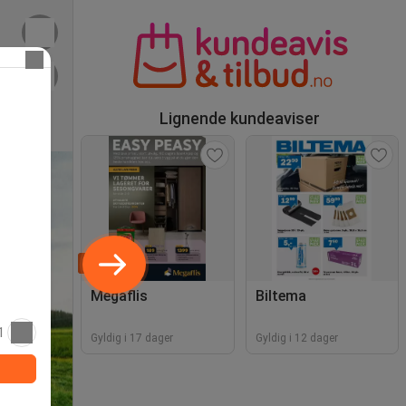
Lignende kundeaviser
Tips
Megaflis
Biltema
1
Gyldig i 17 dager
Gyldig i 12 dager