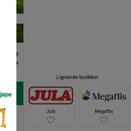
Lignende butikker
Jula
Megaflis