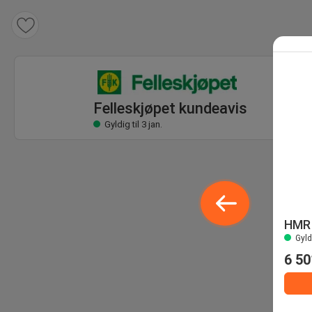
Felleskjøpet kundeavis
Gyldig til 3 jan.
Felleskjøpet kundeavis
Gyldig til 3 jan.
HMR 
Gyldi
6 50