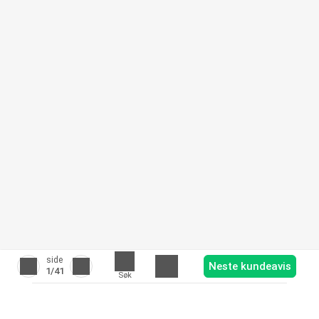
side
Neste kundeavis
1
/41
Søk