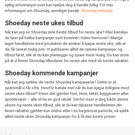
nyttig informasjon som kan hjelpe deg å handle billig. For mer
informasjon om Shoeday, vennligst besøk:
Shoeday nettside
Shoeday neste ukes tilbud
Når kan jeg se Shoeday sine beste tilbud for neste uke? Eller kanskje
du lurer på hvilke kampanjer som kommer i tiden fremover? Mange
lager handleliste med produkter de ønsker å kjøpe neste uke, slik at
de får lavest mulig pris. Vi publiserer alltid de nyeste kampanjer og
tilbud først, slik at du kan planlegge og spare mest mulig. Du kan stole
på at vi finner Shoeday tilbudene for neste uke med de beste rabatter.
Shoeday kommende kampanjer
Når kan jeg sjekke de neste Shoeday kampanjene? Dette er et
spørsmål vi får ofte. Hvorfor betale mer når du kan kjøpe billigere med
neste ukes tilbud? Enten det gjelder fest, ferie, leker, byggevarer eller
apotekvarer – alle vil ha en god rabatt. Derfor viser vi deg både denne
ukens og neste ukes tilbud, slik at du kan tilpasse handlelisten din.
Noen rabatter gjelder kun online eller i en begrenset periode, så sjekk
alltid neste ukes Shoeday kampanjer for å få den beste prisen.