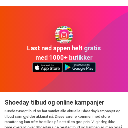
Last ned appen helt gratis
med 1000+ butikker
Shoeday tilbud og online kampanjer
Kundeavisogtilbud.no har samlet alle aktuelle Shoeday kampanjer og
tilbud som gjelder akkurat nå. Disse varene kommer med store
rabatter og kan ofte bestilles på nett til en god pris. Vi gir deg ikke
bare oversikt over Shoeday sine beste tilbud og kampanjer, men også