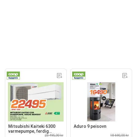
Mitsubishi Kaiteki 6300
Aduro 9 peisovn
varmepumpe, ferdig
23 495,00 kr
18 690,00 kr
montert