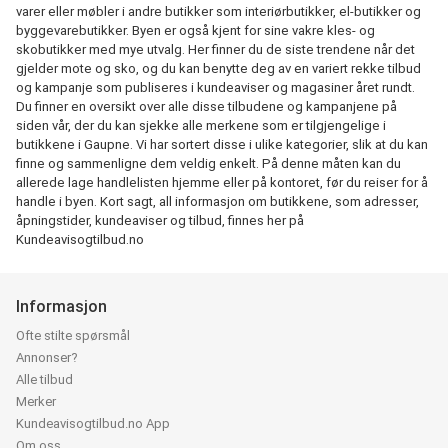
varer eller møbler i andre butikker som interiørbutikker, el-butikker og
byggevarebutikker. Byen er også kjent for sine vakre kles- og
skobutikker med mye utvalg. Her finner du de siste trendene når det
gjelder mote og sko, og du kan benytte deg av en variert rekke tilbud
og kampanje som publiseres i kundeaviser og magasiner året rundt.
Du finner en oversikt over alle disse tilbudene og kampanjene på
siden vår, der du kan sjekke alle merkene som er tilgjengelige i
butikkene i Gaupne. Vi har sortert disse i ulike kategorier, slik at du kan
finne og sammenligne dem veldig enkelt. På denne måten kan du
allerede lage handlelisten hjemme eller på kontoret, før du reiser for å
handle i byen. Kort sagt, all informasjon om butikkene, som adresser,
åpningstider, kundeaviser og tilbud, finnes her på
Kundeavisogtilbud.no
Informasjon
Ofte stilte spørsmål
Annonser?
Alle tilbud
Merker
Kundeavisogtilbud.no App
Om oss