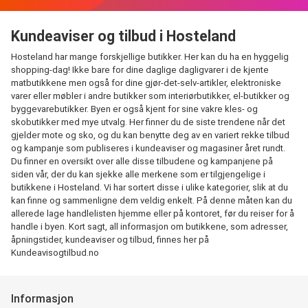
Kundeaviser og tilbud i Hosteland
Hosteland har mange forskjellige butikker. Her kan du ha en hyggelig
shopping-dag! Ikke bare for dine daglige dagligvarer i de kjente
matbutikkene men også for dine gjør-det-selv-artikler, elektroniske
varer eller møbler i andre butikker som interiørbutikker, el-butikker og
byggevarebutikker. Byen er også kjent for sine vakre kles- og
skobutikker med mye utvalg. Her finner du de siste trendene når det
gjelder mote og sko, og du kan benytte deg av en variert rekke tilbud
og kampanje som publiseres i kundeaviser og magasiner året rundt.
Du finner en oversikt over alle disse tilbudene og kampanjene på
siden vår, der du kan sjekke alle merkene som er tilgjengelige i
butikkene i Hosteland. Vi har sortert disse i ulike kategorier, slik at du
kan finne og sammenligne dem veldig enkelt. På denne måten kan du
allerede lage handlelisten hjemme eller på kontoret, før du reiser for å
handle i byen. Kort sagt, all informasjon om butikkene, som adresser,
åpningstider, kundeaviser og tilbud, finnes her på
Kundeavisogtilbud.no
Informasjon