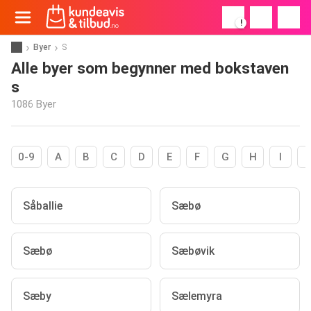
!
Byer
S
Alle byer som begynner med bokstaven
s
1086 Byer
0-9
A
B
C
D
E
F
G
H
I
Såballie
Sæbø
Sæbø
Sæbøvik
Sæby
Sælemyra