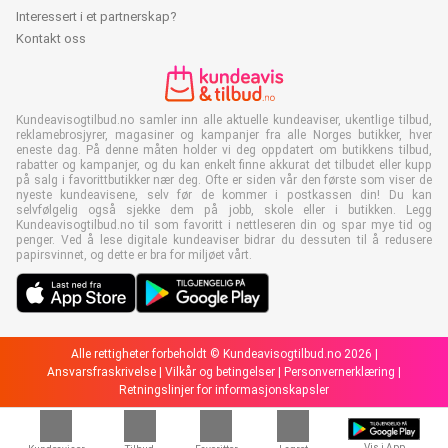
Interessert i et partnerskap?
Kontakt oss
Kundeavisogtilbud.no samler inn alle aktuelle kundeaviser, ukentlige tilbud,
reklamebrosjyrer, magasiner og kampanjer fra alle Norges butikker, hver
eneste dag. På denne måten holder vi deg oppdatert om butikkens tilbud,
rabatter og kampanjer, og du kan enkelt finne akkurat det tilbudet eller kupp
på salg i favorittbutikker nær deg. Ofte er siden vår den første som viser de
nyeste kundeavisene, selv før de kommer i postkassen din! Du kan
selvfølgelig også sjekke dem på jobb, skole eller i butikken. Legg
Kundeavisogtilbud.no til som favoritt i nettleseren din og spar mye tid og
penger. Ved å lese digitale kundeaviser bidrar du dessuten til å redusere
papirsvinnet, og dette er bra for miljøet vårt.
Alle rettigheter forbeholdt © Kundeavisogtilbud.no 2026 |
Ansvarsfraskrivelse
|
Vilkår og betingelser
|
Personvernerklæring
|
Retningslinjer for informasjonskapsler
Vis i App