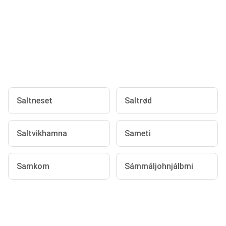
Saltneset
Saltrød
Saltvikhamna
Sameti
Samkom
Sámmáljohnjálbmi