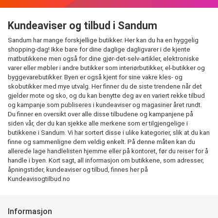
Kundeaviser og tilbud i Sandum
Sandum har mange forskjellige butikker. Her kan du ha en hyggelig
shopping-dag! Ikke bare for dine daglige dagligvarer i de kjente
matbutikkene men også for dine gjør-det-selv-artikler, elektroniske
varer eller møbler i andre butikker som interiørbutikker, el-butikker og
byggevarebutikker. Byen er også kjent for sine vakre kles- og
skobutikker med mye utvalg. Her finner du de siste trendene når det
gjelder mote og sko, og du kan benytte deg av en variert rekke tilbud
og kampanje som publiseres i kundeaviser og magasiner året rundt.
Du finner en oversikt over alle disse tilbudene og kampanjene på
siden vår, der du kan sjekke alle merkene som er tilgjengelige i
butikkene i Sandum. Vi har sortert disse i ulike kategorier, slik at du kan
finne og sammenligne dem veldig enkelt. På denne måten kan du
allerede lage handlelisten hjemme eller på kontoret, før du reiser for å
handle i byen. Kort sagt, all informasjon om butikkene, som adresser,
åpningstider, kundeaviser og tilbud, finnes her på
Kundeavisogtilbud.no
Informasjon