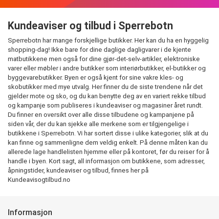
Kundeaviser og tilbud i Sperrebotn
Sperrebotn har mange forskjellige butikker. Her kan du ha en hyggelig
shopping-dag! Ikke bare for dine daglige dagligvarer i de kjente
matbutikkene men også for dine gjør-det-selv-artikler, elektroniske
varer eller møbler i andre butikker som interiørbutikker, el-butikker og
byggevarebutikker. Byen er også kjent for sine vakre kles- og
skobutikker med mye utvalg. Her finner du de siste trendene når det
gjelder mote og sko, og du kan benytte deg av en variert rekke tilbud
og kampanje som publiseres i kundeaviser og magasiner året rundt.
Du finner en oversikt over alle disse tilbudene og kampanjene på
siden vår, der du kan sjekke alle merkene som er tilgjengelige i
butikkene i Sperrebotn. Vi har sortert disse i ulike kategorier, slik at du
kan finne og sammenligne dem veldig enkelt. På denne måten kan du
allerede lage handlelisten hjemme eller på kontoret, før du reiser for å
handle i byen. Kort sagt, all informasjon om butikkene, som adresser,
åpningstider, kundeaviser og tilbud, finnes her på
Kundeavisogtilbud.no
Informasjon