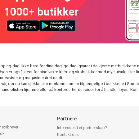
1000+ butikker
ping-dag! Ikke bare for dine daglige dagligvarer i de kjente matbutikkene men
 Byen er også kjent for sine vakre kles- og skobutikker med mye utvalg. Her f
undeaviser og magasiner året rundt.
r, der du kan sjekke alle merkene som er tilgjengelige i butikkene i Stuenes. 
dlelisten hjemme eller på kontoret, før du reiser for å handle i byen. Kort 
Partnere
yhetsbrevet
Interessert i et partnerskap?
ook
Kontakt oss