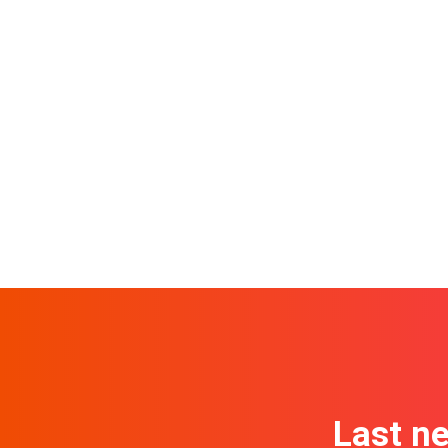
Last n