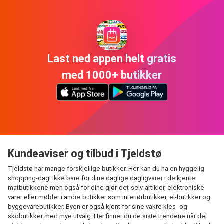
Last ned appen helt gratis
med 1000+ butikker
Kundeaviser og tilbud i Tjeldstø
Tjeldstø har mange forskjellige butikker. Her kan du ha en hyggelig
shopping-dag! Ikke bare for dine daglige dagligvarer i de kjente
matbutikkene men også for dine gjør-det-selv-artikler, elektroniske
varer eller møbler i andre butikker som interiørbutikker, el-butikker og
byggevarebutikker. Byen er også kjent for sine vakre kles- og
skobutikker med mye utvalg. Her finner du de siste trendene når det