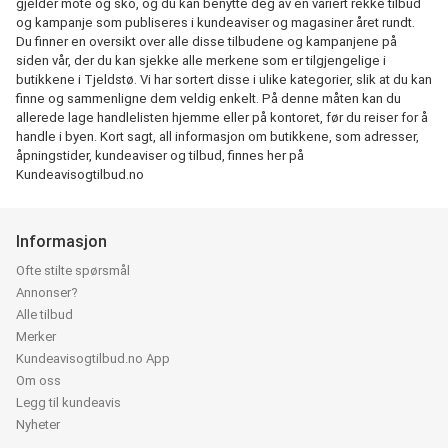
gjelder mote og sko, og du kan benytte deg av en variert rekke tilbud
og kampanje som publiseres i kundeaviser og magasiner året rundt.
Du finner en oversikt over alle disse tilbudene og kampanjene på
siden vår, der du kan sjekke alle merkene som er tilgjengelige i
butikkene i Tjeldstø. Vi har sortert disse i ulike kategorier, slik at du kan
finne og sammenligne dem veldig enkelt. På denne måten kan du
allerede lage handlelisten hjemme eller på kontoret, før du reiser for å
handle i byen. Kort sagt, all informasjon om butikkene, som adresser,
åpningstider, kundeaviser og tilbud, finnes her på
Kundeavisogtilbud.no
Informasjon
Ofte stilte spørsmål
Annonser?
Alle tilbud
Merker
Kundeavisogtilbud.no App
Om oss
Legg til kundeavis
Nyheter