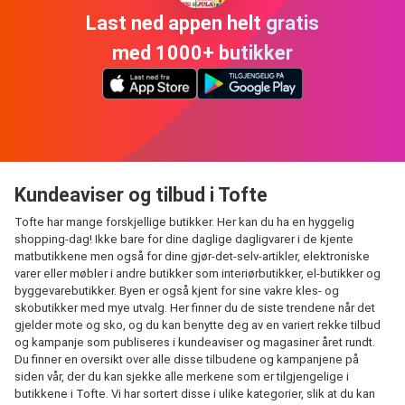
Last ned appen helt gratis
med 1000+ butikker
Kundeaviser og tilbud i Tofte
Tofte har mange forskjellige butikker. Her kan du ha en hyggelig
shopping-dag! Ikke bare for dine daglige dagligvarer i de kjente
matbutikkene men også for dine gjør-det-selv-artikler, elektroniske
varer eller møbler i andre butikker som interiørbutikker, el-butikker og
byggevarebutikker. Byen er også kjent for sine vakre kles- og
skobutikker med mye utvalg. Her finner du de siste trendene når det
gjelder mote og sko, og du kan benytte deg av en variert rekke tilbud
og kampanje som publiseres i kundeaviser og magasiner året rundt.
Du finner en oversikt over alle disse tilbudene og kampanjene på
siden vår, der du kan sjekke alle merkene som er tilgjengelige i
butikkene i Tofte. Vi har sortert disse i ulike kategorier, slik at du kan