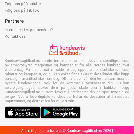
Følg oss på Youtube
Følg oss på TikTok
Partnere
Interessert i et partnerskap?
Kontakt oss
Kundeavisogtilbud.no samler inn alle aktuelle kundeaviser, ukentlige tilbud,
reklamebrosjyrer, magasiner og kampanjer fra alle Norges butikker, hver
eneste dag. På denne måten holder vi deg oppdatert om butikkens tilbud,
rabatter og kampanjer, og du kan enkelt finne akkurat det tilbudet eller kupp
på salg i favorittbutikker nær deg. Ofte er siden vår den første som viser de
nyeste kundeavisene, selv før de kommer i postkassen din! Du kan
selvfølgelig også sjekke dem på jobb, skole eller i butikken. Legg
Kundeavisogtilbud.no til som favoritt i nettleseren din og spar mye tid og
penger. Ved å lese digitale kundeaviser bidrar du dessuten til å redusere
papirsvinnet, og dette er bra for miljøet vårt.
Alle rettigheter forbeholdt © Kundeavisogtilbud.no 2026 |