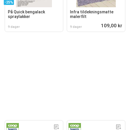
-25%
På Quick bengalack
Infra tildekningsmatte
spraylakker
malerfilt
109,00 kr
9 dager
9 dager