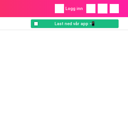
Logg inn
Last ned vår app 📲