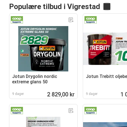
Populære tilbud i Vigrestad
Jotun Drygolin nordic
Jotun Trebitt oljebe
extreme glans 50
2 829,00 kr
1 
9 dager
9 dager