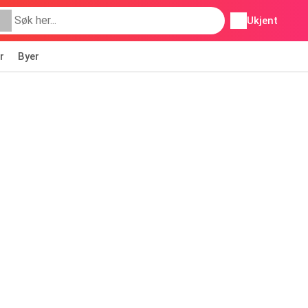
Ukjent
r
Byer