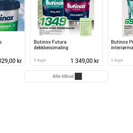
s
Butinox Futura
Butinox 
dekkbeisimaling
interiørma
329,00 kr
1 349,00 kr
9 dager
9 dager
Alle tilbud