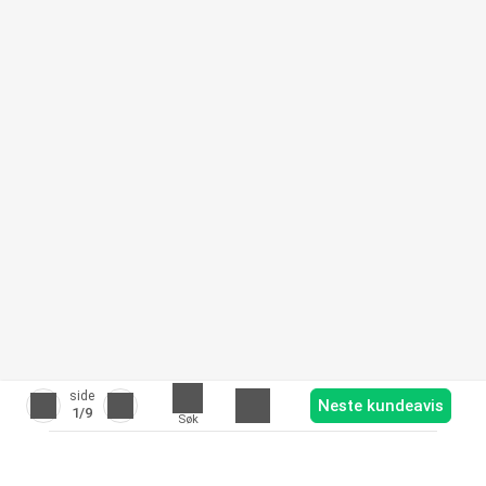
side
Neste kundeavis
1
/9
Søk