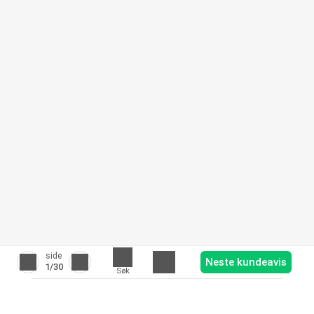
side
Neste kundeavis
1
/30
Søk