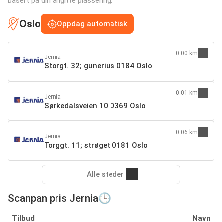
basert på din angitte plassering:
Oslo
Oppdag automatisk
0.00 km
Jernia
Storgt. 32; gunerius 0184 Oslo
0.01 km
Jernia
Sørkedalsveien 10 0369 Oslo
0.06 km
Jernia
Torggt. 11; strøget 0181 Oslo
Alle steder
Scanpan pris Jernia🕒
Tilbud
Navn