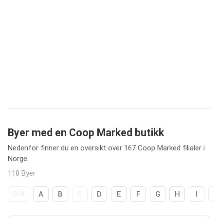
Byer med en Coop Marked butikk
Nedenfor finner du en oversikt over 167 Coop Marked filialer i
Norge.
118 Byer
0-9
A
B
C
D
E
F
G
H
I