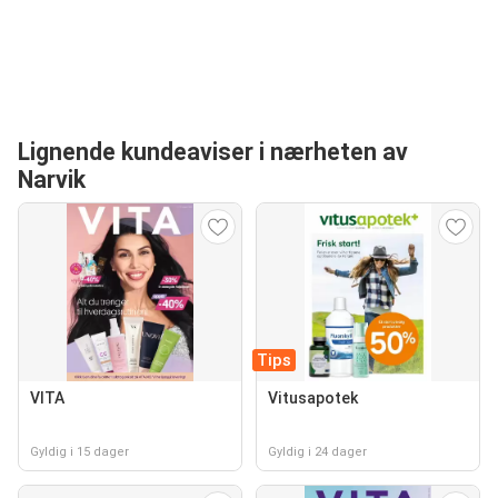
Lignende kundeaviser i nærheten av
Narvik
Tips
VITA
Vitusapotek
Gyldig i 15 dager
Gyldig i 24 dager