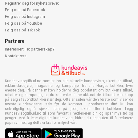
Registrer deg for nyhetsbrevet
Følg oss på Facebook
Følg oss på Instagram
Følg oss på Youtube
Følg oss på TikTok
Partnere
Interessert i et partnerskap?
Kontakt oss
Kundeavisogtilbud.no samler inn alle aktuelle kundeaviser, ukentlige tilbud,
reklamebrosjyrer, magasiner og kampanjer fra alle Norges butikker, hver
eneste dag. På denne måten holder vi deg oppdatert om butikkens tilbud,
rabatter og kampanjer, og du kan enkelt finne akkurat det tilbudet eller kupp
på salg i favorittbutikker nær deg. Ofte er siden vår den første som viser de
nyeste kundeavisene, selv før de kommer i postkassen din! Du kan
selvfølgelig også sjekke dem på jobb, skole eller i butikken. Legg
Kundeavisogtilbud.no til som favoritt i nettleseren din og spar mye tid og
penger. Ved å lese digitale kundeaviser bidrar du dessuten til å redusere
papirsvinnet, og dette er bra for miljøet vårt.