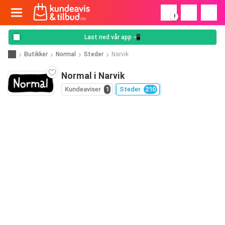
!
Last ned vår app 📲
Butikker
Normal
Steder
Narvik
Normal i Narvik
Kundeaviser
1
Steder
210