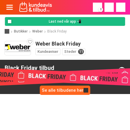
!
Last ned vår app 📲
Butikker
Weber
Black Friday
Weber Black Friday
Kundeaviser
Steder
11
Black Friday tilbud
fra Weber
Se alle tilbudene her