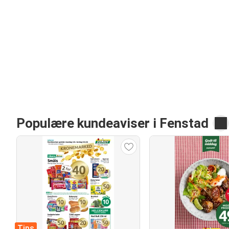
Populære kundeaviser i Fenstad
Tips