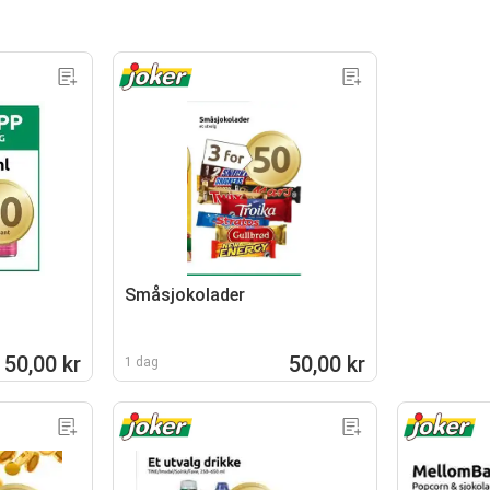
Småsjokolader
50,00 kr
50,00 kr
1 dag