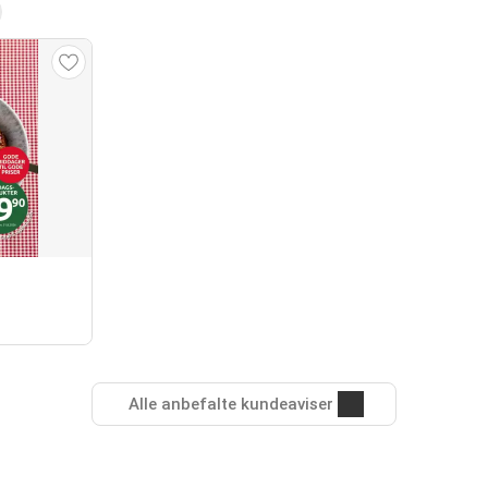
Alle anbefalte kundeaviser