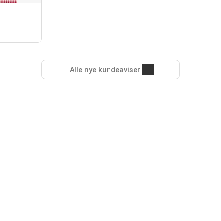
Alle nye kundeaviser