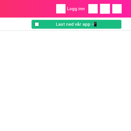
Logg inn
Last ned vår app 📲