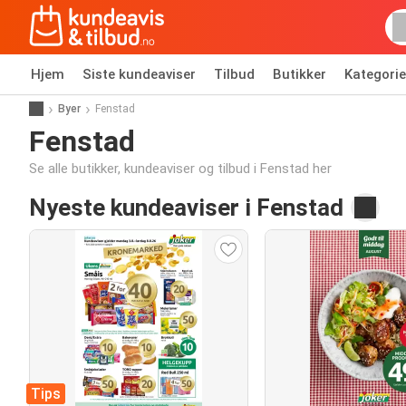
Hjem
Siste kundeaviser
Tilbud
Butikker
Kategorie
Byer
Fenstad
Fenstad
Se alle butikker, kundeaviser og tilbud i Fenstad her
Nyeste kundeaviser i Fenstad
Tips