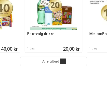
Et utvalg drikke
MellomBa
40,00 kr
20,00 kr
1 dag
1 dag
Alle tilbud