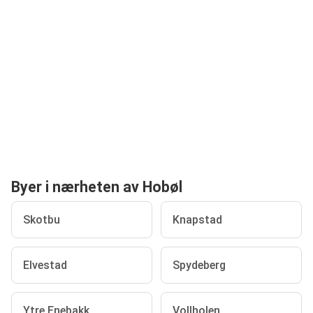
Byer i nærheten av Hobøl
Skotbu
Knapstad
Elvestad
Spydeberg
Ytre Enebakk
Vollholen