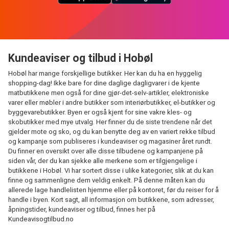
Kundeaviser og tilbud i Hobøl
Hobøl har mange forskjellige butikker. Her kan du ha en hyggelig
shopping-dag! Ikke bare for dine daglige dagligvarer i de kjente
matbutikkene men også for dine gjør-det-selv-artikler, elektroniske
varer eller møbler i andre butikker som interiørbutikker, el-butikker og
byggevarebutikker. Byen er også kjent for sine vakre kles- og
skobutikker med mye utvalg. Her finner du de siste trendene når det
gjelder mote og sko, og du kan benytte deg av en variert rekke tilbud
og kampanje som publiseres i kundeaviser og magasiner året rundt.
Du finner en oversikt over alle disse tilbudene og kampanjene på
siden vår, der du kan sjekke alle merkene som er tilgjengelige i
butikkene i Hobøl. Vi har sortert disse i ulike kategorier, slik at du kan
finne og sammenligne dem veldig enkelt. På denne måten kan du
allerede lage handlelisten hjemme eller på kontoret, før du reiser for å
handle i byen. Kort sagt, all informasjon om butikkene, som adresser,
åpningstider, kundeaviser og tilbud, finnes her på
Kundeavisogtilbud.no