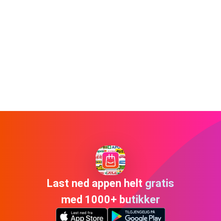
Last ned appen helt gratis
med 1000+ butikker