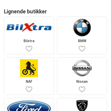
Lignende butikker
Bilxtra
BMW
NAF
Nissan