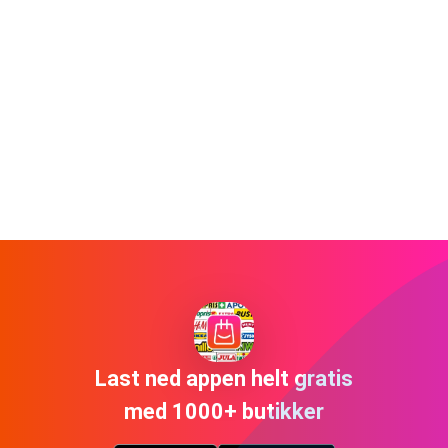
Last ned appen helt gratis
med 1000+ butikker