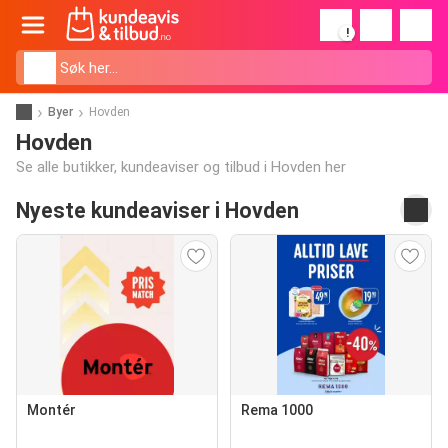
!
Byer
Hovden
Hovden
Se alle butikker, kundeaviser og tilbud i Hovden her
Nyeste kundeaviser i Hovden
Montér
Rema 1000