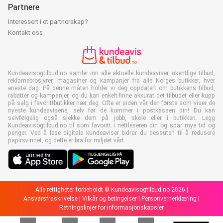
Partnere
Interessert i et partnerskap?
Kontakt oss
Kundeavisogtilbud.no samler inn alle aktuelle kundeaviser, ukentlige tilbud,
reklamebrosjyrer, magasiner og kampanjer fra alle Norges butikker, hver
eneste dag. På denne måten holder vi deg oppdatert om butikkens tilbud,
rabatter og kampanjer, og du kan enkelt finne akkurat det tilbudet eller kupp
på salg i favorittbutikker nær deg. Ofte er siden vår den første som viser de
nyeste kundeavisene, selv før de kommer i postkassen din! Du kan
selvfølgelig også sjekke dem på jobb, skole eller i butikken. Legg
Kundeavisogtilbud.no til som favoritt i nettleseren din og spar mye tid og
penger. Ved å lese digitale kundeaviser bidrar du dessuten til å redusere
papirsvinnet, og dette er bra for miljøet vårt.
Alle rettigheter forbeholdt © Kundeavisogtilbud.no 2026 |
Ansvarsfraskrivelse
|
Vilkår og betingelser
|
Personvernerklæring
|
Retningslinjer for informasjonskapsler