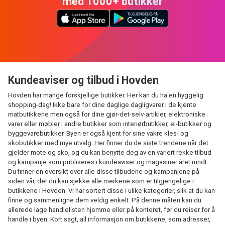
med 1000+ butikker
Kundeaviser og tilbud i Hovden
Hovden har mange forskjellige butikker. Her kan du ha en hyggelig
shopping-dag! Ikke bare for dine daglige dagligvarer i de kjente
matbutikkene men også for dine gjør-det-selv-artikler, elektroniske
varer eller møbler i andre butikker som interiørbutikker, el-butikker og
byggevarebutikker. Byen er også kjent for sine vakre kles- og
skobutikker med mye utvalg. Her finner du de siste trendene når det
gjelder mote og sko, og du kan benytte deg av en variert rekke tilbud
og kampanje som publiseres i kundeaviser og magasiner året rundt.
Du finner en oversikt over alle disse tilbudene og kampanjene på
siden vår, der du kan sjekke alle merkene som er tilgjengelige i
butikkene i Hovden. Vi har sortert disse i ulike kategorier, slik at du kan
finne og sammenligne dem veldig enkelt. På denne måten kan du
allerede lage handlelisten hjemme eller på kontoret, før du reiser for å
handle i byen. Kort sagt, all informasjon om butikkene, som adresser,