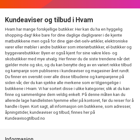
Kundeaviser og tilbud i Hvam
Hvam har mange forskjellige butikker. Her kan du ha en hyggelig
shopping-dag! Ikke bare for dine daglige dagligvarer i de kjente
matbutikkene men også for dine gjør-det-selv-artikler, elektroniske
varer eller møbler i andre butikker som interiørbutikker, el-butikker og
byggevarebutikker. Byen er også kjent for sine vakre kles- og
skobutikker med mye utvalg. Her finner du de siste trendene når det
gjelder mote og sko, og du kan benytte deg av en variert rekke tilbud
og kampanje som publiseres i kundeaviser og magasiner året rundt.
Du finner en oversikt over alle disse tilbudene og kampanjene på
siden vår, der du kan sjekke alle merkene som er tilgjengelige i
butikkene i Hvam. Vi har sortert disse i ulike kategorier, slik at du kan
finne og sammenligne dem veldig enkelt. På denne måten kan du
allerede lage handlelisten hjemme eller på kontoret, før du reiser for å
handle i byen. Kort sagt, all informasjon om butikkene, som adresser,
åpningstider, kundeaviser og tilbud, finnes her på
Kundeavisogtilbud.no
Informasjon