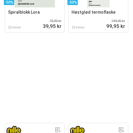
-50%
-50%
Spiralblokk Lora
Høstglød termoflaske
79,90 kr
199,90 kr
39,95 kr
99,95 kr
23 timer
23 timer