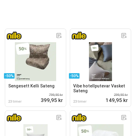
-50%
-50%
Sengesett Kelli Sateng
Vibe hotellputevar Vasket
Sateng
799,90 kr
299,90 kr
399,95 kr
149,95 kr
23 timer
23 timer