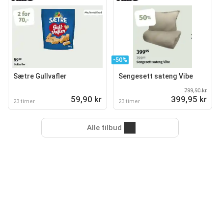
-50%
Sætre Gullvafler
Sengesett sateng Vibe
799,90 kr
59,90 kr
399,95 kr
23 timer
23 timer
Alle tilbud