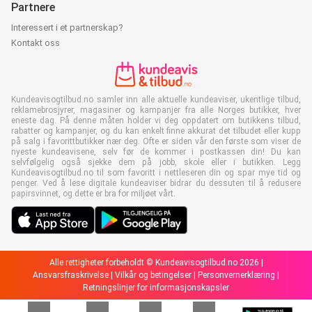
Partnere
Interessert i et partnerskap?
Kontakt oss
Kundeavisogtilbud.no samler inn alle aktuelle kundeaviser, ukentlige tilbud,
reklamebrosjyrer, magasiner og kampanjer fra alle Norges butikker, hver
eneste dag. På denne måten holder vi deg oppdatert om butikkens tilbud,
rabatter og kampanjer, og du kan enkelt finne akkurat det tilbudet eller kupp
på salg i favorittbutikker nær deg. Ofte er siden vår den første som viser de
nyeste kundeavisene, selv før de kommer i postkassen din! Du kan
selvfølgelig også sjekke dem på jobb, skole eller i butikken. Legg
Kundeavisogtilbud.no til som favoritt i nettleseren din og spar mye tid og
penger. Ved å lese digitale kundeaviser bidrar du dessuten til å redusere
papirsvinnet, og dette er bra for miljøet vårt.
Alle rettigheter forbeholdt © Kundeavisogtilbud.no 2026 |
Ansvarsfraskrivelse
|
Vilkår og betingelser
|
Personvernerklæring
|
Retningslinjer for informasjonskapsler