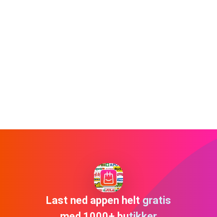
Last ned appen helt gratis
med 1000+ butikker