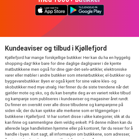
Kundeaviser og tilbud i Kjøllefjord
Kjøllefjord har mange forskjellige butikker. Her kan du ha en hyggelig
shopping-dag! Ikke bare for dine daglige dagligvarer i de kjente
matbutikkene men også for dine gjør-det-selv-artikler, elektroniske
varer eller møbler i andre butikker som interiørbutikker, el-butikker og
byggevarebutikker. Byen er også kjent for sine vakre kles- og
skobutikker med mye utvalg. Her finner du de siste trendene når det
gjelder mote og sko, og du kan benytte deg av en variert rekke tilbud
og kampanje som publiseres i kundeaviser og magasiner året rundt.
Du finner en oversikt over alle disse tilbudene og kampanjene på
siden vår, der du kan sjekke alle merkene som er tilgjengelige i
butikkene i Kjøllefjord. Vi har sortert disse i ulike kategorier, slik at du
kan finne og sammenligne dem veldig enkelt. På denne måten kan du
allerede lage handlelisten hjemme eller på kontoret, før du reiser for å
handle i byen. Kort sagt, all informasjon om butikkene, som adresser,