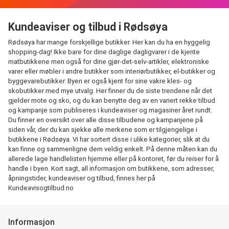
Kundeaviser og tilbud i Rødsøya
Rødsøya har mange forskjellige butikker. Her kan du ha en hyggelig
shopping-dag! Ikke bare for dine daglige dagligvarer i de kjente
matbutikkene men også for dine gjør-det-selv-artikler, elektroniske
varer eller møbler i andre butikker som interiørbutikker, el-butikker og
byggevarebutikker. Byen er også kjent for sine vakre kles- og
skobutikker med mye utvalg. Her finner du de siste trendene når det
gjelder mote og sko, og du kan benytte deg av en variert rekke tilbud
og kampanje som publiseres i kundeaviser og magasiner året rundt.
Du finner en oversikt over alle disse tilbudene og kampanjene på
siden vår, der du kan sjekke alle merkene som er tilgjengelige i
butikkene i Rødsøya. Vi har sortert disse i ulike kategorier, slik at du
kan finne og sammenligne dem veldig enkelt. På denne måten kan du
allerede lage handlelisten hjemme eller på kontoret, før du reiser for å
handle i byen. Kort sagt, all informasjon om butikkene, som adresser,
åpningstider, kundeaviser og tilbud, finnes her på
Kundeavisogtilbud.no
Informasjon