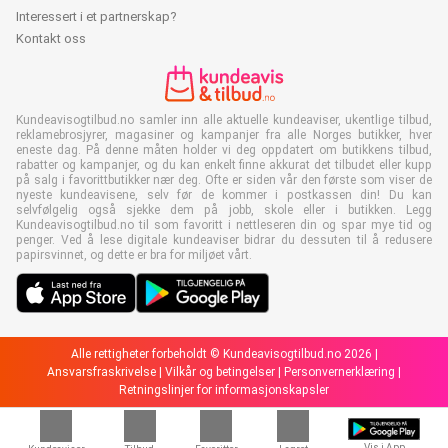
Interessert i et partnerskap?
Kontakt oss
Kundeavisogtilbud.no samler inn alle aktuelle kundeaviser, ukentlige tilbud,
reklamebrosjyrer, magasiner og kampanjer fra alle Norges butikker, hver
eneste dag. På denne måten holder vi deg oppdatert om butikkens tilbud,
rabatter og kampanjer, og du kan enkelt finne akkurat det tilbudet eller kupp
på salg i favorittbutikker nær deg. Ofte er siden vår den første som viser de
nyeste kundeavisene, selv før de kommer i postkassen din! Du kan
selvfølgelig også sjekke dem på jobb, skole eller i butikken. Legg
Kundeavisogtilbud.no til som favoritt i nettleseren din og spar mye tid og
penger. Ved å lese digitale kundeaviser bidrar du dessuten til å redusere
papirsvinnet, og dette er bra for miljøet vårt.
Alle rettigheter forbeholdt © Kundeavisogtilbud.no 2026 |
Ansvarsfraskrivelse
|
Vilkår og betingelser
|
Personvernerklæring
|
Retningslinjer for informasjonskapsler
Vis i App